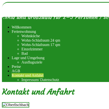
Ferienwohnung Tap
Ruhig und großzügig für 2–5 Personen / Sc
Menu
Willkommen
Ferienwohnung
Wohnküche
Wohn-Schlafraum 24 qm
Wohn-Schlafraum 17 qm
Einzelzimmer
Bad
Lage und Umgebung
Ausflugsziele
Preise
AGB
Kontakt und Anfahrt
Impressum/ Datenschutz
Kontakt und Anfahrt